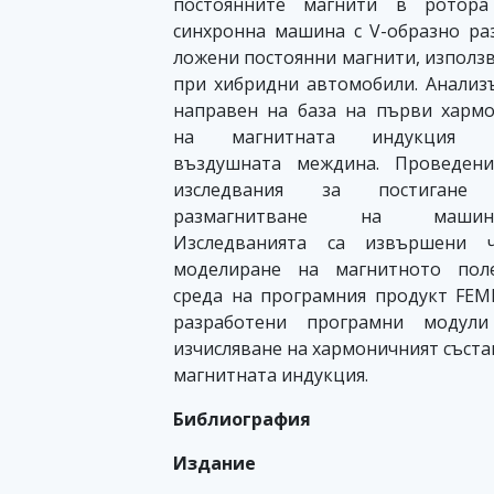
постоянните магнити в ротора
синхронна машина с V-образно ра
ложени постоянни магнити, използ
при хибридни автомобили. Анализ
направен на база на първи харм
на магнитната индукция 
въздушната междина. Проведени
изследвания за постигане
размагнитване на машина
Изследванията са извършени ч
моделиране на магнитното пол
среда на програмния продукт FE
разработени програмни модули
изчисляване на хармоничният съста
магнитната индукция.
Библиография
Издание