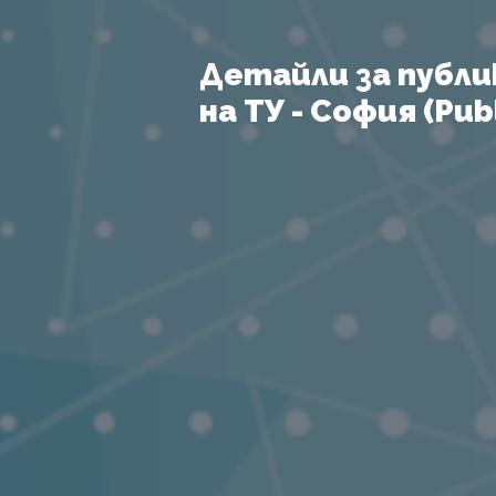
Детайли за публи
на ТУ - София (Publ