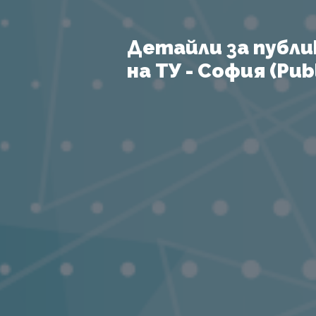
Детайли за публи
на ТУ - София (Publ