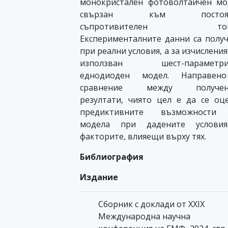
монокристален фотоволтаичен мо
свързан към постоян
съпротивителен това
Експерименталните данни са полу
при реални условия, а за изчисления
използван шест-параметри
еднодиоден модел. Направен
сравнение между получен
резултати, чиято цел е да се оц
предиктивните възможности
модела при дадените услови
факторите, влияещи върху тях.
Библиография
Издание
Сборник с доклади от XXIX
Международна научна