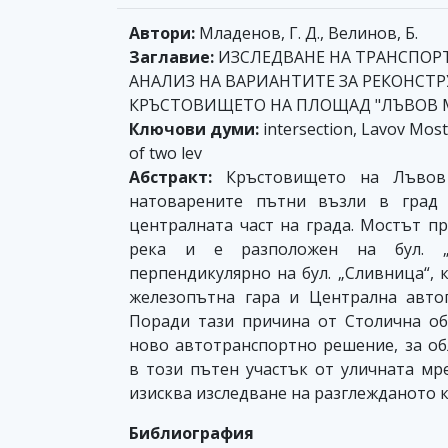
Автори:
Младенов, Г. Д., Велинов, Б.
Заглавие:
ИЗСЛЕДВАНЕ НА ТРАНСПОР
АНАЛИЗ НА ВАРИАНТИТЕ ЗА РЕКОНСТ
КРЪСТОВИЩЕТО НА ПЛОЩАД "ЛЪВОВ 
Ключови думи:
intersection, Lavov Most
of two lev
Абстракт:
Кръстовището на Лъвов
натоварените пътни възли в град
централната част на града. Мостът п
река и е разположен на бул. „К
перпендикулярно на бул. „Сливница“, 
железопътна гара и Централна автог
Поради тази причина от Столична об
ново автотранспортно решение, за о
в този пътен участък от уличната мре
изисква изследване на разглежданото 
Библиография