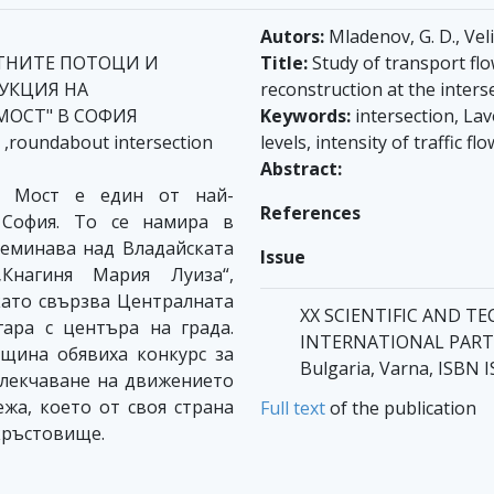
Autors:
Mladenov, G. D., Veli
ТНИТЕ ПОТОЦИ И
Title:
Study of transport flo
РУКЦИЯ НА
reconstruction at the inters
МОСТ" В СОФИЯ
Keywords:
intersection, La
 ,roundabout intersection
levels, intensity of traffic f
Abstract:
 Мост е един от най-
References
 София. То се намира в
реминава над Владайската
Issue
нагиня Мария Луиза“,
като свързва Централната
XX SCIENTIFIC AND T
ара с центъра на града.
INTERNATIONAL PARTICI
щина обявиха конкурс за
Bulgaria, Varna, ISBN 
блекчаване на движението
жа, което от своя страна
Full text
of the publication
кръстовище.