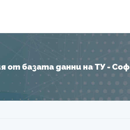
Я
 от базата данни на ТУ - София