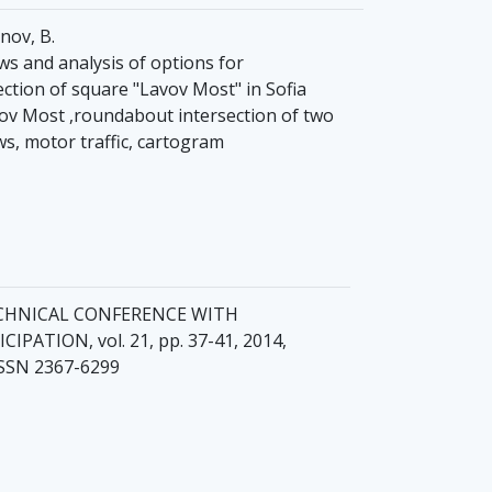
nov, B.
ws and analysis of options for
ection of square "Lavov Most" in Sofia
vov Most ,roundabout intersection of two
lows, motor traffic, cartogram
ECHNICAL CONFERENCE WITH
PATION, vol. 21, pp. 37-41, 2014,
ISSN 2367-6299