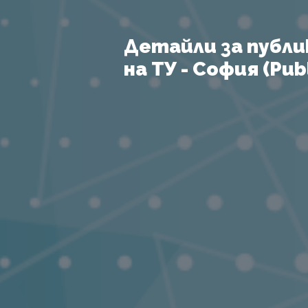
Детайли за публи
на ТУ - София (Publ