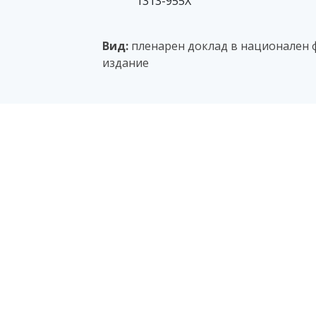
1313-955Х
Вид:
пленарен доклад в национален ф
издание