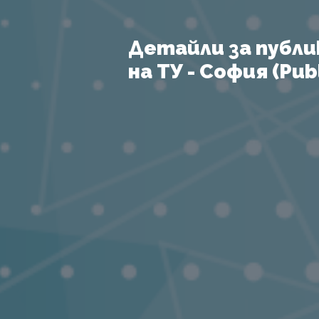
Детайли за публи
на ТУ - София (Publ