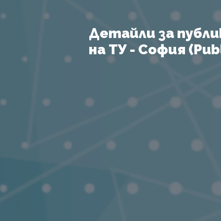
Детайли за публи
на ТУ - София (Publ