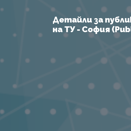
Детайли за публи
на ТУ - София (Publ