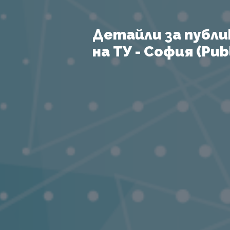
Детайли за публи
на ТУ - София (Publ