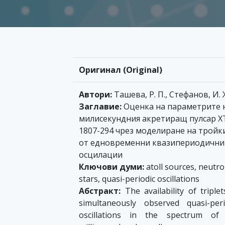
Оригинал (Original)
Автори:
Ташева, Р. П., Стефанов, И. 
Заглавие:
Oценка на параметрите 
милисекундния акретиращ пулсар X
1807-294 чрез моделиране на тройк
от едновременни квазипериодични
осцилации
Ключови думи:
atoll sources, neutr
stars, quasi-periodic oscillations
Абстракт:
The availability of triplet
simultaneously observed quasi-peri
oscillations in the spectrum of