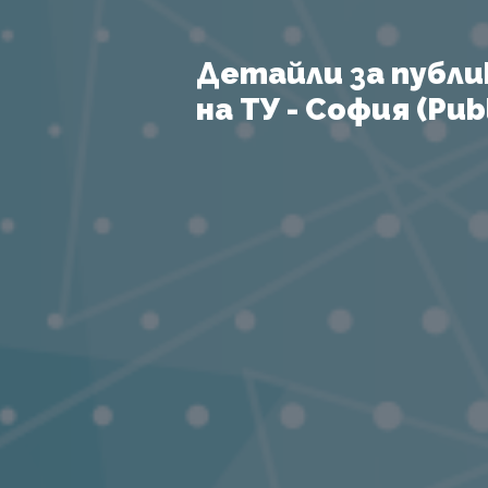
Детайли за публи
на ТУ - София (Publ