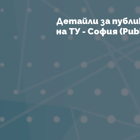
Детайли за публи
на ТУ - София (Publ