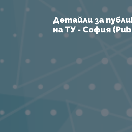
Детайли за публи
на ТУ - София (Publ