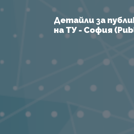
Детайли за публи
на ТУ - София (Publ