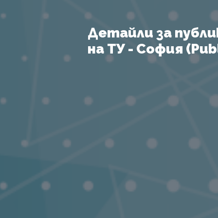
Детайли за публи
на ТУ - София (Publ