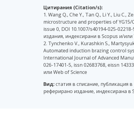
Цитирания (Citation/s):
1. Wang Q., Che Y., Tan Q., Li Y., Liu C.,
microstructure and properties of YG15/Q
issue 0, DOI 10.1007/s40194-025-02218-9
издания, индексирани в Scopus и/или 
2. Tynchenko V., Kurashkin S., Martysyuk
Automated induction brazing control sys
International Journal of Advanced Manu
026-17401-5, issn 02683768, eissn 1433
или Web of Science
Вид:
статия в списание, публикация в
реферирано издание, индексирана в S