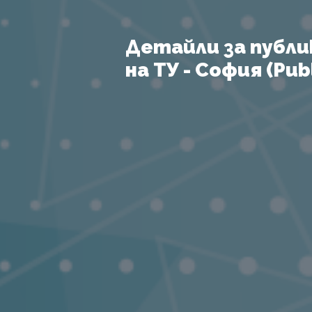
Детайли за публи
на ТУ - София (Publ