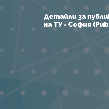
Детайли за публи
на ТУ - София (Publ