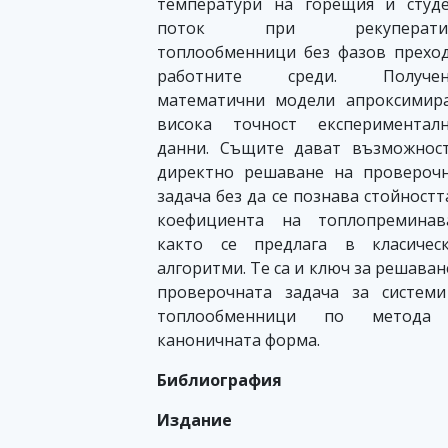
температури на горещия и студ
поток при рекуперати
топлообменници без фазов прехо
работните среди. Получен
математични модели апроксимир
висока точност експерименталн
данни. Същите дават възможнос
директно решаване на провероч
задача без да се познава стойностт
коефициента на топлопреминава
както се предлага в класическ
алгоритми. Те са и ключ за решаван
проверочната задача за систем
топлообменници по метода
каноничната форма.
Библиография
Издание