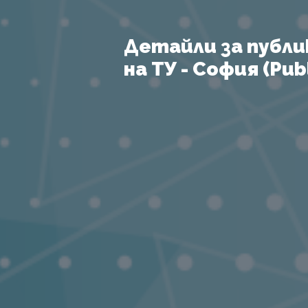
Детайли за публи
на ТУ - София (Publ