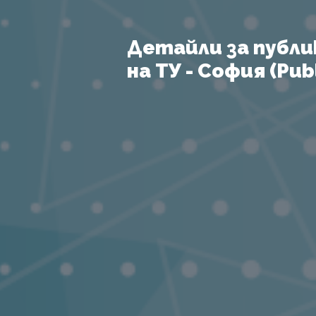
Детайли за публи
на ТУ - София (Publ