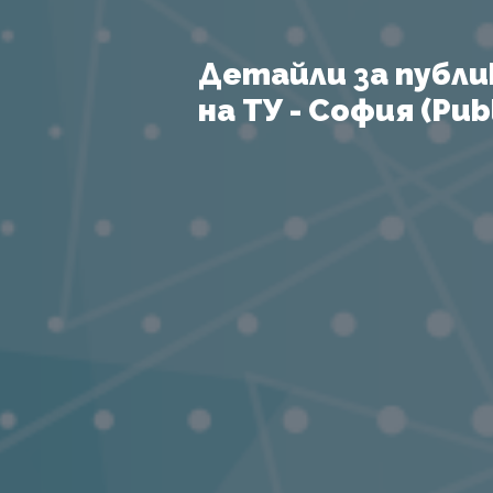
Детайли за публи
на ТУ - София (Publ