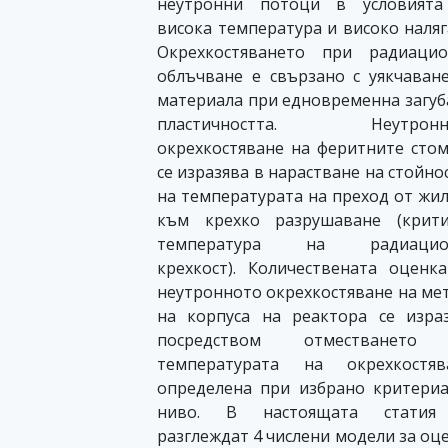
неутронни потоци в условията
висока температура и високо наляг
Окрехкостяването при радиацио
облъчване е свързано с уякчаван
материала при едновременна загуб
пластичността. Неутронн
окрехкостяване на феритните сто
се изразява в нарастване на стойно
на температурата на преход от жи
към крехко разрушаване (крити
температура на радиацио
крехкост). Количествената оценк
неутронното oкрехкостяване на ме
на корпуса на реактора се изра
посредством отместването
температурата на окрехкостява
oпределена при избрано критери
ниво. В настоящата статия
разглеждат 4 числени модели за оц