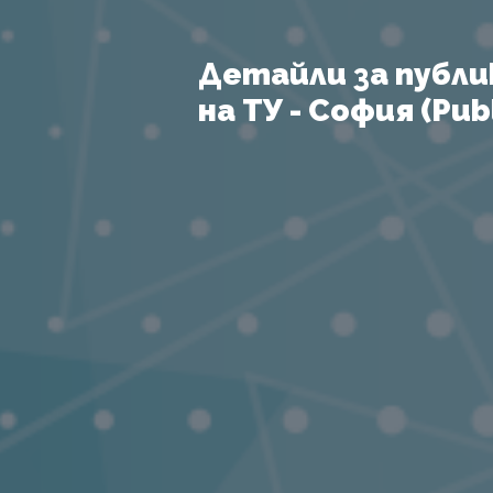
Детайли за публи
на ТУ - София (Publ