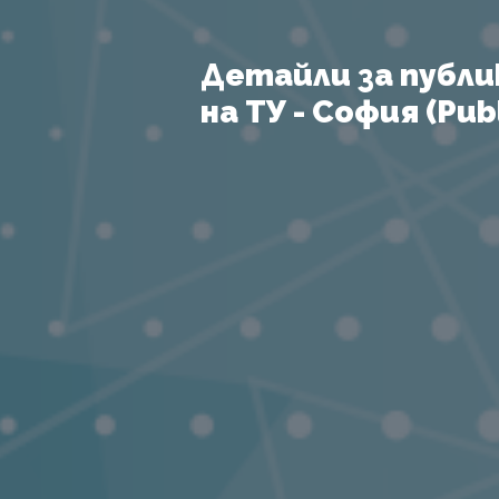
Детайли за публи
на ТУ - София (Publ