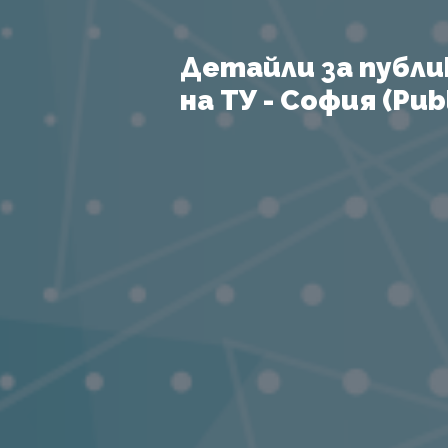
Детайли за публи
на ТУ - София (Publ