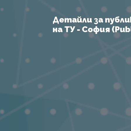
Детайли за публи
на ТУ - София (Publ