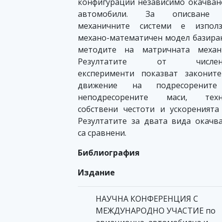
конфигурации независимо окачван
автомобили. За описване
механичните системи е използ
механо-математичен модел базира
методите на матричната механи
Резултатите от числен
експерименти показват законит
движение на подресоренит
неподресорените маси, техн
собствени честоти и ускоренията
Резултатите за двата вида окачв
са сравнени.
Библиография
Издание
НАУЧНА КОНФЕРЕНЦИЯ С
МЕЖДУНАРОДНО УЧАСТИЕ по