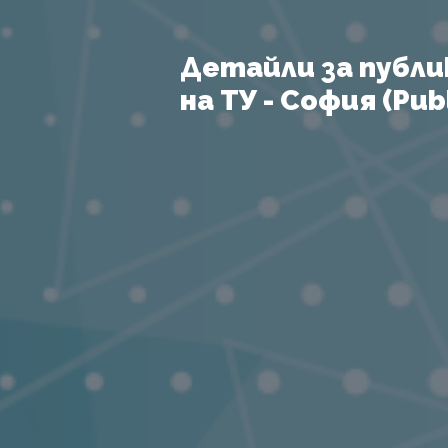
Детайли за публи
на ТУ - София (Publ