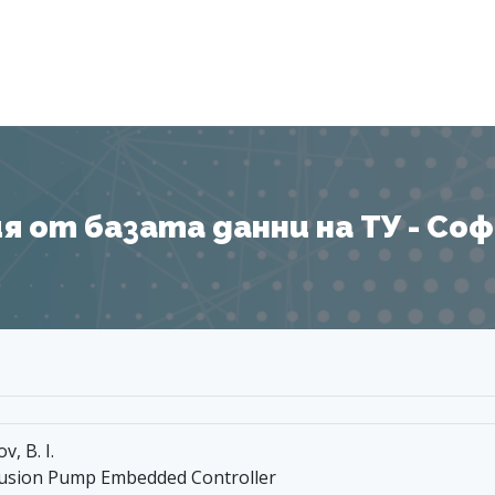
Я
 от базата данни на ТУ - София
v, B. I.
rfusion Pump Embedded Controller