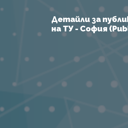
Детайли за публи
на ТУ - София (Publ