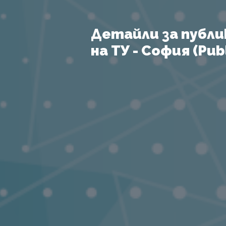
Детайли за публи
на ТУ - София (Publ