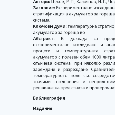
Автори:
Цеков, Р. П., Калоянов, Н. Г., Ч
Заглавие:
Експериментално изследван
стратификация в акумулатор за гореща
система.
Ключови думи:
температурна стратиф
акумулатор за гореща во
Абстракт:
В доклада са предст
експериментално изследване и ана
процеси и температурната стра
акумулатор с полезен обем 1000 литра
слънчева система, при няколко разл
зареждане и разреждане. Сравнител
температурното поле със съсредото
значими отклонения и неприложи
решаване на проектната и проверочнат
Библиография
Издание