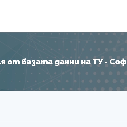
Я
 от базата данни на ТУ - София