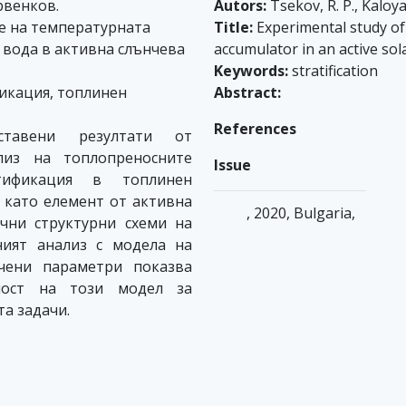
ервенков.
Autors:
Tsekov, R. P., Kaloy
е на температурната
Title:
Experimental study of 
 вода в активна слънчева
accumulator in an active sol
Keywords:
stratification
икация, топлинен
Abstract:
References
авени резултати от
лиз на топлопреносните
Issue
тификация в топлинен
 като елемент от активна
, 2020, Bulgaria,
ични структурни схеми на
ният анализ с модела на
чени параметри показва
мост на този модел за
а задачи.