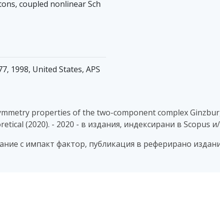
itons, coupled nonlinear Sch
477, 1998, United States, APS
 symmetry properties of the two-component complex Ginzburg
oretical (2020). - 2020 - в издания, индексирани в Scopus и
дание с импакт фактор, публикация в реферирано издание