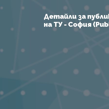
Детайли за публи
на ТУ - София (Publ