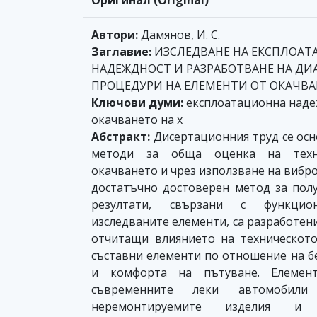
Оригинал (Original)
Автори:
Дамянов, И. С.
Заглавие:
ИЗСЛЕДВАНЕ НА ЕКСПЛОА
НАДЕЖДНОСТ И РАЗРАБОТВАНЕ НА Д
ПРОЦЕДУРИ НА ЕЛЕМЕНТИ ОТ ОКАЧВ
Ключови думи:
експлоатационна надеж
окачването на х
Абстракт:
Дисертационния труд се ос
методи за обща оценка на техни
окачването и чрез използване на вибро
достатъчно достоверен метод за пол
резултати, свързани с функцио
изследваните елементи, са разработен
отчитащи влиянието на техническото
съставни елементи по отношение на б
и комфорта на пътуване. Елемен
съвременните леки автомобил
неремонтируемите изделия и 