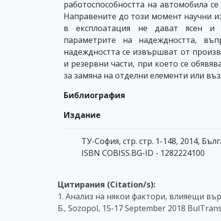
работоспособността на автомобила се 
Направените до този момент научни и
в експлоатация не дават ясен и 
параметрите на надеждността, въп
надеждността се извършват от произ
и резервни части, при което се обявя
за замяна на отделни елементи или въз
Библиография
Издание
ТУ-София, стр. стр. 1-148, 2014, Бъл
ISBN COBISS.BG-ID - 1282224100
Цитирания (Citation/s):
1. Анализ на някои фактори, влияещи въ
Б., Sozopol, 15-17 September 2018 BulTran