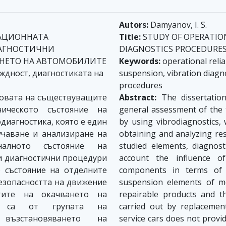
Autors:
Damyanov, I. S.
ТАЦИОННАТА
Title:
STUDY OF OPERATIO
ИАГНОСТИЧНИ
DIAGNOSTICS PROCEDURES
АНЕТО НА АВТОМОБИЛИТЕ
Keywords:
operational relia
дност, диагностиката на
suspension, vibration diagn
procedures
новата на съществуващите
Abstract:
The dissertation
ческото състояние на
general assessment of the 
диагностика, която е един
by using vibrodiagnostics, 
учаване и анализиране на
obtaining and analyzing res
налното състояние на
studied elements, diagnos
и диагностични процедури
account the influence of
 състояние на отделните
components in terms of t
езопасността на движение
suspension elements of m
тите на окачването на
repairable products and th
и са от групата на
carried out by replacemen
възстановяването на
service cars does not prov