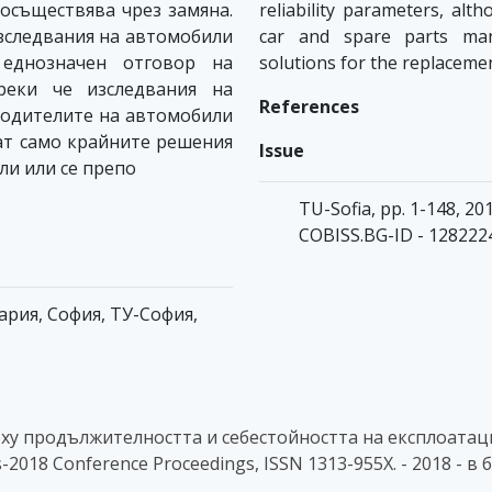
осъществява чрез замяна.
reliability parameters, alth
зследвания на автомобили
car and spare parts man
еднозначен отговор на
solutions for the replaceme
реки че изследвания на
References
водителите на автомобили
ват само крайните решения
Issue
ли или се препо
TU-Sofia, pp. 1-148, 201
COBISS.BG-ID - 128222
гария, София, ТУ-София,
рху продължителността и себестойността на експлоатац
s-2018 Conference Proceedings, ISSN 1313-955X. - 2018 - в