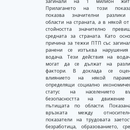
загинали на 1 милион жите
Прилагането на този показа
показва значителни разлики
области на страната, а в някой от
стойността значително превиш
средната за страната. Като осн
причина за тежки ПТП със загина
ранени се изтъква нарушения
водача. Тези действия на вода
могат да се дължат на разли
фактори. В доклада се оцен
влиянието на някой параме
определящи социално икономиче
статус на населението въ
безопасността на движение
пътищата по области. Показан
връзката между относителн
показатели на трудовата заето
безработица, образованието, ср