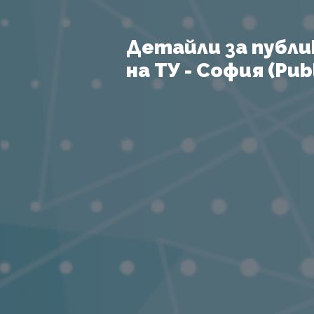
Детайли за публи
на ТУ - София (Publ