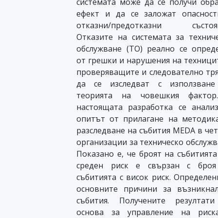
системата може да се получи обр
ефект и да се заложат опаснос
отказни/предотказни състоян
Отказите на системата за технич
обслужване (ТО) реално се опред
от грешки и нарушения на техници
проверяващите и следователно тр
да се изследват с използване
теорията на човешкия фактор
настоящата разработка се анали
опитът от прилагане на методик
разследване на събития MEDA в че
организации за техническо обслужв
Показано е, че броят на събитията
среден риск е свързан с броя
събитията с висок риск. Определен
основните причини за възникна
събития. Получените резултати
основа за управление на риск