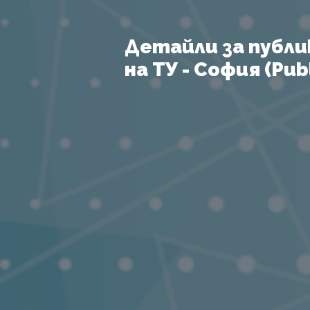
Детайли за публи
на ТУ - София (Publ