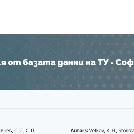
Я
 от базата данни на ТУ - София
чев, С. С., С. П.
Autors:
Velkov, K. H., Stoilov,