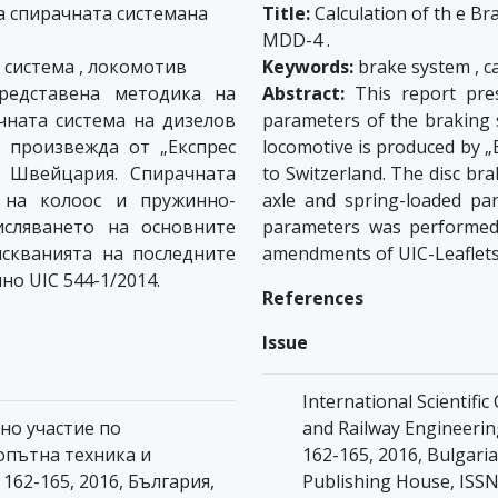
 спирачната системана
Title:
Calculation of th e B
MDD-4 .
 система , локомотив
Keywords:
brake system , ca
едставена методика на
Abstract:
This report pres
чната система на дизелов
parameters of the braking 
 произвежда от „Експрес
locomotive is produced by „E
в Швейцария. Спирачната
to Switzerland. The disc br
 на колоос и пружинно-
axle and spring-loaded par
исляването на основните
parameters was performed 
скванията на последните
amendments of UIC-Leaflets,
но UIC 544-1/2014.
References
Issue
International Scientifi
но участие по
and Railway Engineerin
опътна техника и
162-165, 2016, Bulgaria
 162-165, 2016, България,
Publishing House, ISS