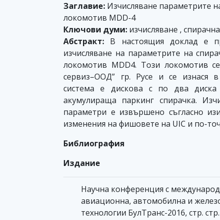
Заглавие:
Изчисляване параметрите на
локомотив MDD-4
Ключови думи:
изчисляване , спирачна
Абстракт:
В настоящия доклад е пр
изчисляване на параметрите на спира
локомотив MDD4. Този локомотив се
сервиз–ООД” гр. Русе и се изнася 
система е дискова с по два диска
акумулираща паркинг спирачка. Изч
параметри е извършено съгласно изи
изменения на фишовете на UIC и по-точ
Библиография
Издание
Научна конференция с международ
авиационна, автомобилна и желез
технологии БулТранс-2016, стр. стр.