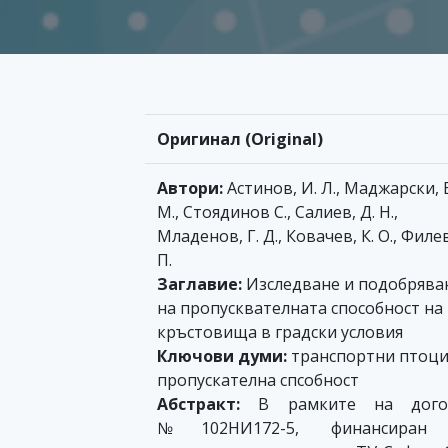
Оригинал (Original)
Автори:
Астинов, И. Л., Маджарски, Е
М., Стоядинов С., Салиев, Д. Н.,
Младенов, Г. Д., Ковачев, К. О., Филе
П.
Заглавие:
Изследване и подобрява
на пропусквателната способност на
кръстовища в градски условия
Ключови думи:
транспортни птоци
пропускателна спсобност
Абстракт:
В рамките на дого
№102НИ172-5, финансиран