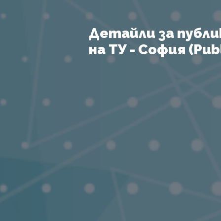
Детайли за публи
на ТУ - София (Publ