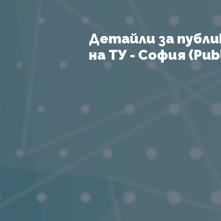
Детайли за публи
на ТУ - София (Publ