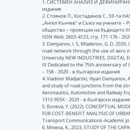
1. СИСТЕМЕН АНАЛИЗ И ДЕФИНИРАНЕ 
издания
2. Стоянов П., Костадинов С., 59-та
„Ангел Кънчев“ и Съюз на учените – 
общество – проекции на бъдещето III", 
ISSN Web: 2603-4123, стр. 171-176 - 20
3. Damyanov, I. S, Mladenov, G. D, 2020, I
road network through the use of aero m
University NEW INDUSTRIES, DIGITAL
III Dedicated to the 75th anniversary of 
– 158 - 2020 - в български издания
4. Vladimir Madjarski, Iliyan Damyanov,
and study of road junctions from the str
Aeronautics, Automotive and Railway E
1313-955X - 2020 - в български издани
5. Boneva, Y. (2022). CONCEPTUAL M
FOR COST-BENEFIT ANALYSIS OF URBA
Transport Communications-Academic jour
6. Mineva, K., 2023, STUDY OF THE C