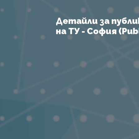
Детайли за публи
на ТУ - София (Publ