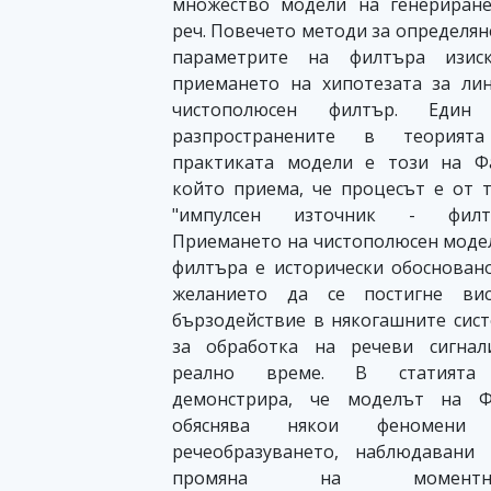
множество модели на генериран
реч. Повечето методи за определян
параметрите на филтъра изиск
приемането на хипотезата за ли
чистополюсен филтър. Един
разпространените в теорият
практиката модели е този на Ф
който приема, че процесът е от 
"импулсен източник - филтъ
Приемането на чистополюсен моде
филтъра е исторически обоснован
желанието да се постигне вис
бързодействие в някогашните сис
за обработка на речеви сигнал
реално време. В статията
демонстрира, че моделът на Ф
обяснява някои феномени
речеобразуването, наблюдавани
промяна на моментно