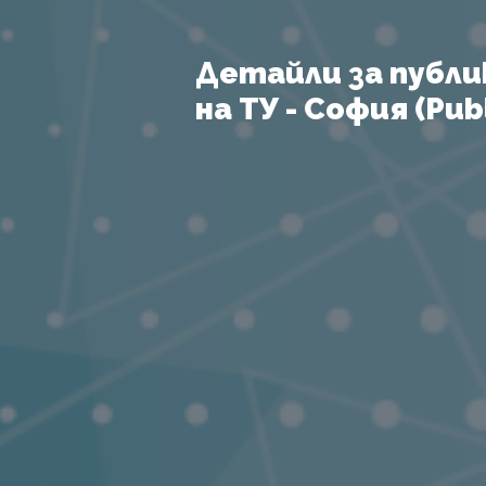
Детайли за публи
на ТУ - София (Publ