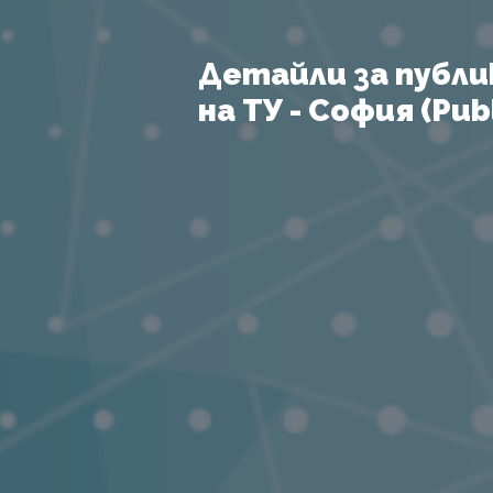
Детайли за публи
на ТУ - София (Publ