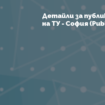
Детайли за публи
на ТУ - София (Publ