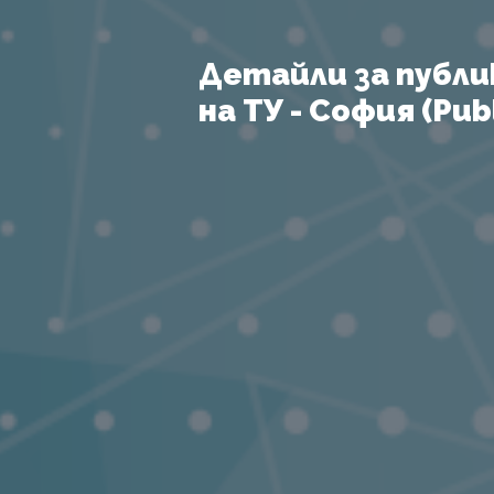
Детайли за публи
на ТУ - София (Publ