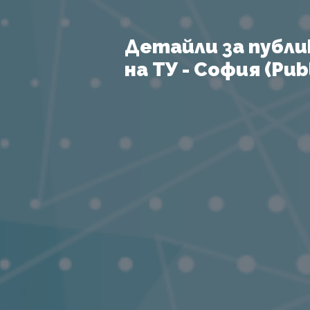
Детайли за публи
на ТУ - София (Publ