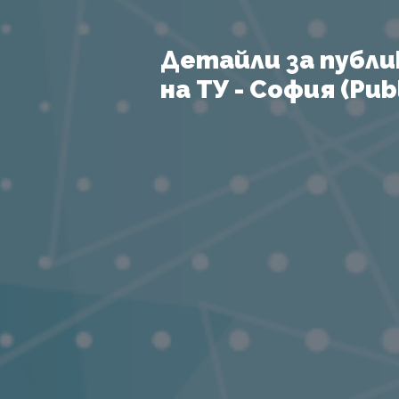
Детайли за публи
на ТУ - София (Publ