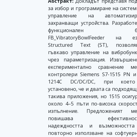
Абстракт:
Докладът представя по
за избор и програмиране на систем
управление на автоматизир
захранващи устройства. Разработ
функционален бл
FB_VibratoryBowlFeeder на ез
Structured Text (ST), позволя
гъвкаво управление на вибробун
чрез параметризация. Извършен
експериментално сравнение ме
контролери Siemens S7-1515 PN и
1214C DC/DC/DC, при коет
установено, че и двата са подходящ
такива приложения, но 1515 осигу
около 4–5 пъти по-висока скорос
изпълнение. Предложеният ме
повишава ефективност
надеждността и възможността
повторно използване на софтуер