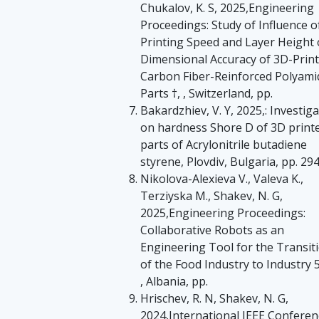
Chukalov, K. S, 2025,Engineering
Proceedings: Study of Influence o
Printing Speed and Layer Height
Dimensional Accuracy of 3D-Prin
Carbon Fiber-Reinforced Polyami
Parts †, , Switzerland, pp.
Bakardzhiev, V. Y, 2025,: Investig
on hardness Shore D of 3D print
parts of Acrylonitrile butadiene
styrene, Plovdiv, Bulgaria, pp. 29
Nikolova-Alexieva V., Valeva K.,
Terziyska M., Shakev, N. G,
2025,Engineering Proceedings:
Collaborative Robots as an
Engineering Tool for the Transit
of the Food Industry to Industry 5
, Albania, pp.
Hrischev, R. N, Shakev, N. G,
2024,International IEEE Conferen