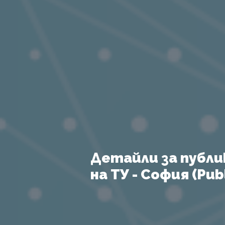
Детайли за публи
на ТУ - София (Publ