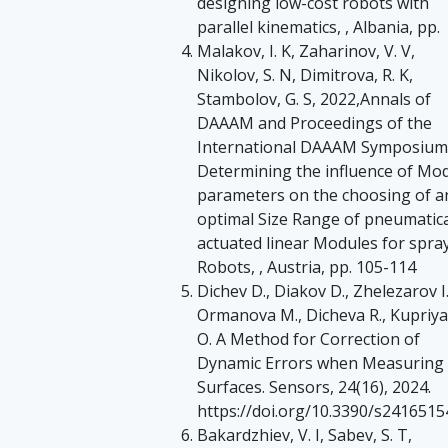
designing low-cost robots with
parallel kinematics, , Albania, pp.
Malakov, I. K, Zaharinov, V. V,
Nikolov, S. N, Dimitrova, R. K,
Stambolov, G. S, 2022,Annals of
DAAAM and Proceedings of the
International DAAAM Symposium
Determining the influence of Mo
parameters on the choosing of a
optimal Size Range of pneumatica
actuated linear Modules for spra
Robots, , Austria, pp. 105-114
Dichev D., Diakov D., Zhelezarov I.
Ormanova M., Dicheva R., Kupriy
O. A Method for Correction of
Dynamic Errors when Measuring 
Surfaces. Sensors, 24(16), 2024.
https://doi.org/10.3390/s2416515
Bakardzhiev, V. I, Sabev, S. T,