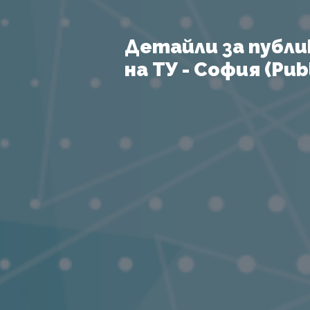
Детайли за публи
на ТУ - София (Publ