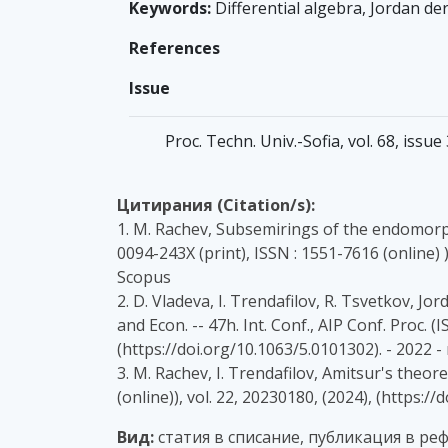
Keywords:
Differential algebra, Jordan de
References
Issue
Proc. Techn. Univ.-Sofia, vol. 68, issu
Цитирания (Citation/s):
1. M. Rachev, Subsemirings of the endomorphis
0094-243X (print), ISSN : 1551-7616 (online) 
Scopus
2. D. Vladeva, I. Trendafilov, R. Tsvetkov, J
and Econ. -- 47h. Int. Conf., AIP Conf. Proc. (
(https://doi.org/10.1063/5.0101302). - 2022
3. M. Rachev, I. Trendafilov, Amitsur's the
(online)), vol. 22, 20230180, (2024), (http
Вид:
статия в списание, публикация в р