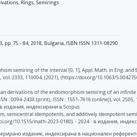
rivations, Rings, Semirings
e 3, pp. 75 - 84, 2018, Bulgaria, ISBN ISSN 1311-08290
m semiring of the interval [0, 1], Appl. Math. in Eng. and Econ
), vol. 2333, 110004, (2021), (https://doi.org/10.1063/5.0042
ordan derivations of the endomorphism semiring of an infinite
ISSN : 0094-243X (print), ISSN : 1551-7616 (online)), vol. 2505,
 - в издания, индексирани в Scopus
orem, semicentral idempotents, and additively idempotent sem
s://doi.org/10.1515/math-2023-0180). - 2024 - в издания, инд
еферирано издание, индексирана в национален референт