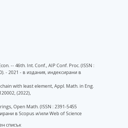
. -- 46th. Int. Conf., AIP Conf. Proc. (ISSN :
750). - 2021 - в издания, индексирани в
 chain with least element, Appl. Math. in Eng.
 120002, (2022),
irings, Open Math. (ISSN : 2391-5455
ексирани в Scopus и/или Web of Science
ен списък