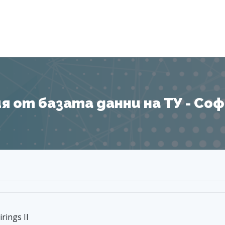
Я
 от базата данни на ТУ - София
rings II