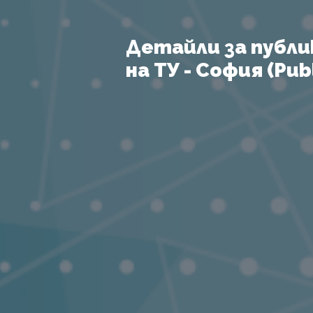
Детайли за публи
на ТУ - София (Publ