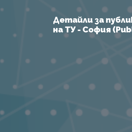
Детайли за публи
на ТУ - София (Publ