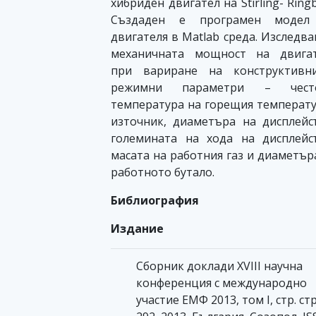
хибриден двигател на Stirling- Ring
Създаден е програмен модел
двигателя в Matlab среда. Изследва
механичната мощност на двигат
при вариране на конструктивн
режимни параметри – често
температура на горещия температ
източник, диаметъра на дисплейс
големината на хода на дисплейс
масата на работния газ и диаметър
работното бутало.
Библиография
Издание
Сборник доклади ХVIII научна
конференция с международно
участие ЕМФ 2013, том I, стр. стр