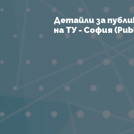
Детайли за публи
на ТУ - София (Publ