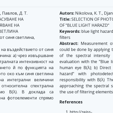
, Павлов, Д. Т.
Autors:
Nikolova, K. T., Djan
АСУВАНЕ НА
Title:
SELECTION OF PHOTO
ЯВАНЕ НА
OF "BLUE LIGHT HARAZD"
ВЕТЛИНА
Keywords:
blue light hazard
от синя светлина,
filters
Abstract:
Measurement of t
 на въздействието от синя
could be done by applying
ачина: а) чрез извършване
of the spectral intensity
тралната интензивност на
evaluation with the "Blue l
ането й по функцията на
human eye B(λ); b) Direct
то око към синя светлина
hazard" with photodetec
на интегрални величини
responsibility with B(λ) 
относителна спектрална
approaching the spectral s
ямо B(λ). В доклада са
the use of filtering elements
 на фотоелементи спрямо
References
http://zeiss-