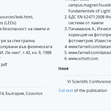
campus.magnet.fsu.edu/
Fundamentals of Light 
sources/leds.html,
БДС EN 62471:2008 Ф
es (LEDs)
системи от лампи
 безопасност на лампи и
Пачаманов А., Изчисл
корекция на фотопри
три за спектрална
фотометрия, Известия 
олзувани във физическата
www.farnell.com/datas
 Ле-нин", т.43, кн. 9, 1988
www.farnell.com/datas
f
www.schott.com
.pdf
Issue
VI Scientific Conferenc
Full text
of the publication
14, България, Созопол