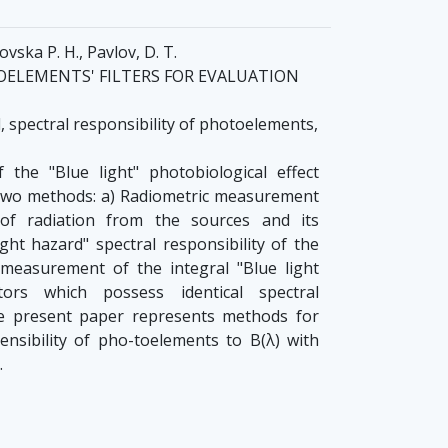
ovska P. H., Pavlov, D. T.
ELEMENTS' FILTERS FOR EVALUATION
, spectral responsibility of photoelements,
he "Blue light" photobiological effect
 two methods: a) Radiometric measurement
 of radiation from the sources and its
ight hazard" spectral responsibility of the
 measurement of the integral "Blue light
tors which possess identical spectral
The present paper represents methods for
ensibility of pho-toelements to B(λ) with
.