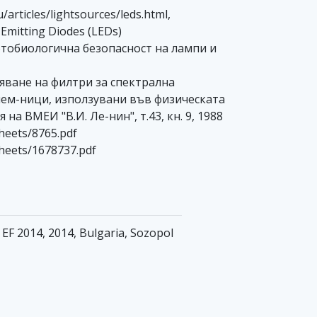
articles/lightsources/leds.html,
Emitting Diodes (LEDs)
отобиологична безопасност на лампи и
яване на филтри за спектрална
ем-ници, използувани във физическата
на ВМЕИ "В.И. Ле-нин", т.43, кн. 9, 1988
heets/8765.pdf
heets/1678737.pdf
e EF 2014, 2014, Bulgaria, Sozopol