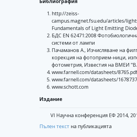
Библиография
http://zeiss-
campus.magnet.fsu.edu/articles/light
Fundamentals of Light Emitting Diod
БДС EN 62471:2008 Фотобиологична
системи от лампи
Пачаманов А., Изчисляване на фил
корекция на фотоприем-ници, изп
фотометрия, Известия на ВМЕИ "В.И.
www.farnell.com/datasheets/8765.pd
www.farnell.com/datasheets/1678737
www.schott.com
Издание
VI Научна конференция ЕФ 2014, 20
Пълен текст
на публикацията