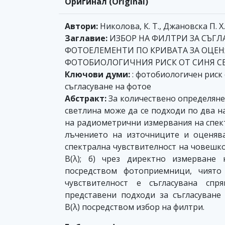
Оригинал (Original)
Автори:
Николова, К. Т., Джановска П. Х.
Заглавие:
ИЗБОР НА ФИЛТРИ ЗА СЪГЛ
ФОТОЕЛЕМЕНТИ ПО КРИВАТА ЗА ОЦЕН
ФОТОБИОЛОГИЧНИЯ РИСК ОТ СИНЯ С
Ключови думи:
: фотобиологичен риск 
съгласуване на фотое
Абстракт:
За количествено определяне
светлина може да се подходи по два н
на радиометрични измервания на спек
лъчението на източниците и оценяв
спектрална чувствителност на човешко
B(λ); б) чрез директно измерване 
посредством фотоприемници, чиято 
чувствителност е съгласувана спр
представени подходи за съгласуване
B(λ) посредством избор на филтри.