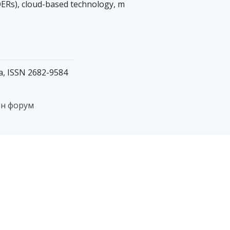
ERs), cloud-based technology, m
ia, ISSN 2682-9584
ен форум